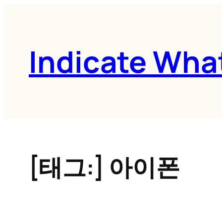
콘
텐
츠
Indicate Wha
로
바
로
가
기
[태그:]
아이폰