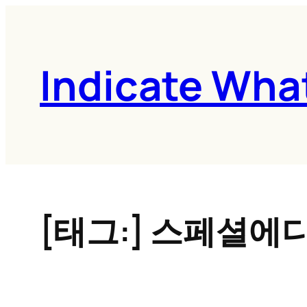
콘
텐
츠
Indicate Wha
로
바
로
가
기
[태그:]
스페셜에