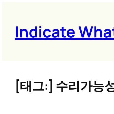
콘
텐
츠
Indicate Wha
로
바
로
가
기
[태그:]
수리가능