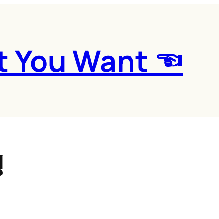
t You Want ☜
성