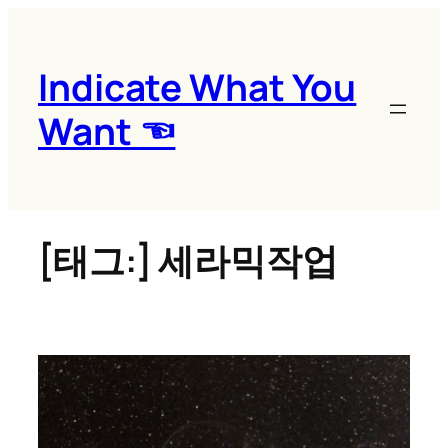
콘
텐
츠
Indicate What You
로
Want ☜
바
로
가
기
[태그:]
세라믹작업