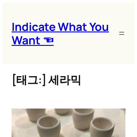
콘
텐
츠
Indicate What You
로
Want ☜
바
로
가
기
[태그:]
세라믹