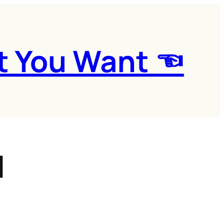
t You Want ☜
피