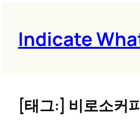
콘
텐
츠
Indicate Wha
로
바
로
가
기
[태그:]
비로소커