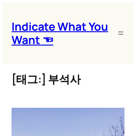
콘
텐
츠
Indicate What You
로
Want ☜
바
로
가
기
[태그:]
부석사