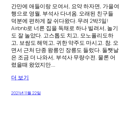
간만에 애들이랑 모여서, 요약 하자면, 가을여
행으로 영월, 부석사 다녀옴. 오래된 친구들
덕분에 편하게 잘 쉬다왔다. 무려 2박3일!
Airbnb로 너른 집을 독채로 하나 빌려서, 놀기
도 잘 놀았다. 고스톱도 치고, 모노폴리도하
고, 보쌈도 해먹고, 귀한 약주도 마시고. 참, 오
면서 근처 단종 왕릉인 장릉도 들렀다. 둘쨋날
은 조금 더 나와서, 부석사 무량수전. 물론 어
렸을때 왔었지만.…
더 보기
2021년 11월 22일