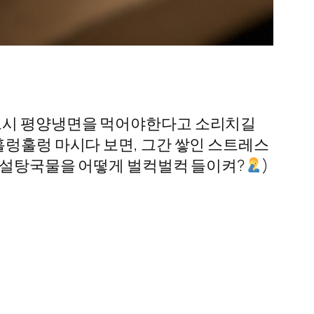
반드시 평양냉면을 먹어야한다고 소리치길
훌렁훌렁 마시다 보면, 그간 쌓인 스트레스
건 설탕국물을 어떻게 벌컥벌컥 들이켜?
)