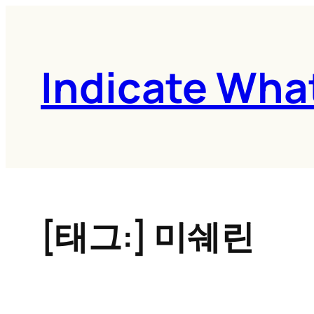
콘
텐
츠
Indicate Wha
로
바
로
가
기
[태그:]
미쉐린