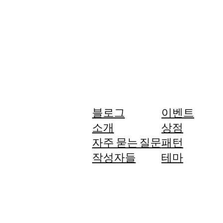
블로그
이벤트
소개
상점
자주 묻는 질문
패턴
작성자들
테마