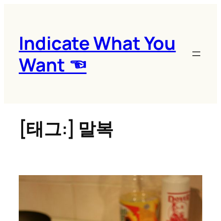
콘
텐
츠
Indicate What You
로
Want ☜
바
로
가
기
[태그:]
말복