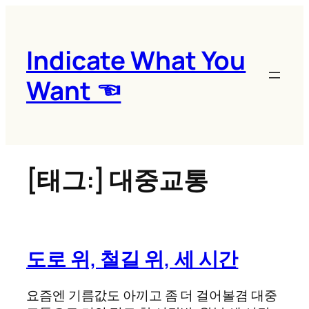
콘
텐
츠
Indicate What You
로
Want ☜
바
로
가
기
[태그:]
대중교통
도로 위, 철길 위, 세 시간
요즘엔 기름값도 아끼고 좀 더 걸어볼겸 대중