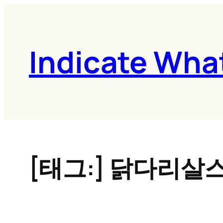
콘
텐
츠
Indicate Wha
로
바
로
가
기
[태그:]
닭다리살