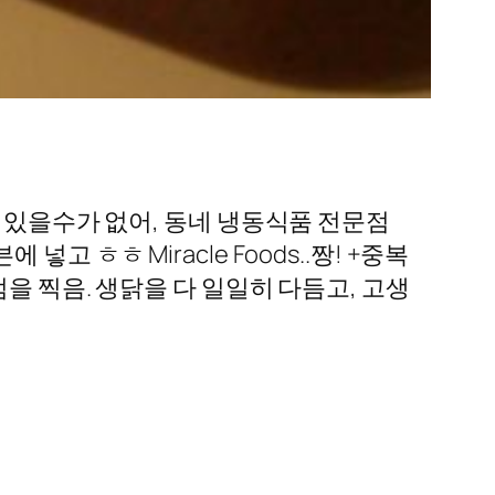
히 있을수가 없어, 동네 냉동식품 전문점
오븐에 넣고 ㅎㅎ Miracle Foods..짱! +중복
을 찍음. 생닭을 다 일일히 다듬고, 고생