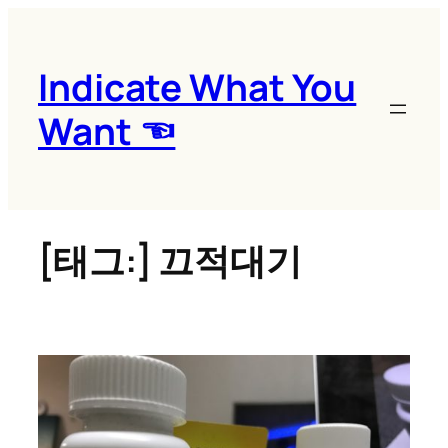
콘
텐
츠
Indicate What You
로
Want ☜
바
로
가
기
[태그:]
끄적대기