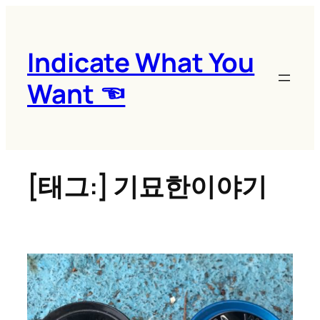
콘
텐
츠
Indicate What You
로
Want ☜
바
로
가
기
[태그:]
기묘한이야기