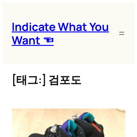
콘
텐
츠
Indicate What You
로
Want ☜
바
로
가
기
[태그:]
검포도