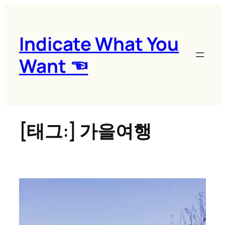
콘
텐
츠
Indicate What You
로
Want ☜
바
로
가
기
[태그:]
가을여행