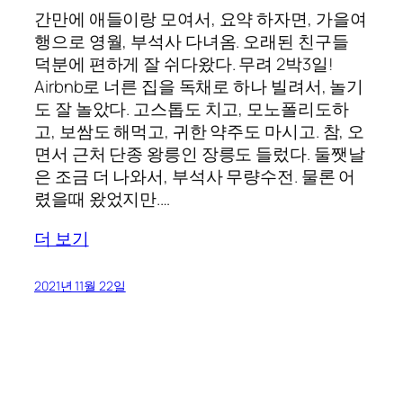
간만에 애들이랑 모여서, 요약 하자면, 가을여
행으로 영월, 부석사 다녀옴. 오래된 친구들
덕분에 편하게 잘 쉬다왔다. 무려 2박3일!
Airbnb로 너른 집을 독채로 하나 빌려서, 놀기
도 잘 놀았다. 고스톱도 치고, 모노폴리도하
고, 보쌈도 해먹고, 귀한 약주도 마시고. 참, 오
면서 근처 단종 왕릉인 장릉도 들렀다. 둘쨋날
은 조금 더 나와서, 부석사 무량수전. 물론 어
렸을때 왔었지만.…
더 보기
2021년 11월 22일