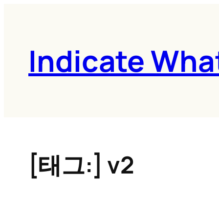
콘
텐
츠
Indicate Wha
로
바
로
가
기
[태그:]
v2