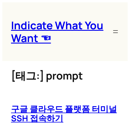
콘
텐
츠
Indicate What You
로
Want ☜
바
로
가
기
[태그:]
prompt
구글 클라우드 플랫폼 터미널
SSH 접속하기