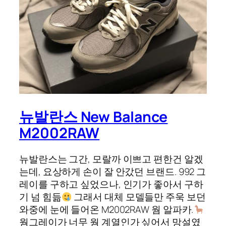
뉴발란스 New Balance
M2002RAW
뉴발란스는 그간, 모랄까 이쁘고 편한건 알겠
는데, 요상하게 손이 잘 안갔던 브랜드. 992 그
레이를 구하고 싶었으나, 인기가 좋아서 구하
기 넘 힘듦
그래서 대체 모델들만 주욱 보던
와중에 눈에 들어온 M2002RAW 웜 알파카.
웜그레이가 너무 웜 계열인가 싶어서 망설였