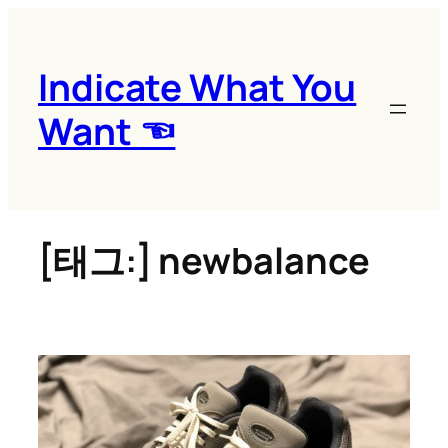
콘
텐
츠
Indicate What You
로
Want ☜
바
로
가
기
[태그:]
newbalance