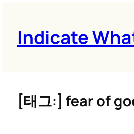
콘
텐
츠
Indicate Wha
로
바
로
가
기
[태그:]
fear of go