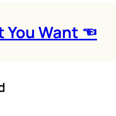
t You Want ☜
d