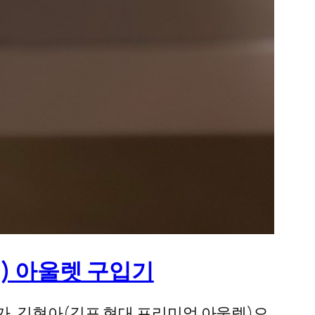
in) 아울렛 구입기
. 김현아(김포 현대 프리미엄 아울렛)으