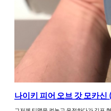
나이키 피어 오브 갓 모카신 (NI
그저께 티맵을 켜놓고 운전하다가 김포 현