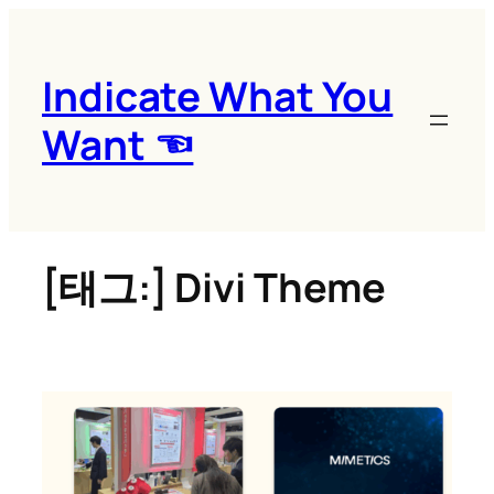
콘
텐
츠
Indicate What You
로
Want ☜
바
로
가
기
[태그:]
Divi Theme