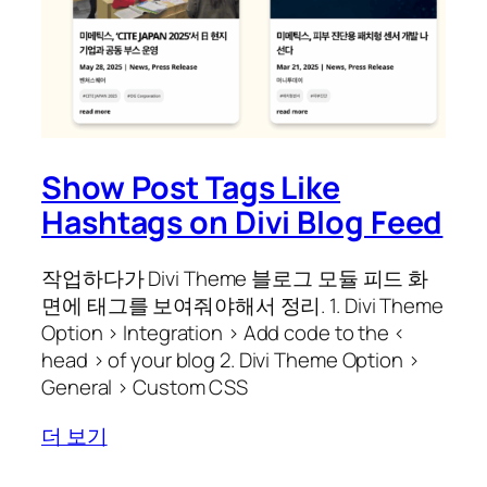
Show Post Tags Like
Hashtags on Divi Blog Feed
작업하다가 Divi Theme 블로그 모듈 피드 화
면에 태그를 보여줘야해서 정리. 1. Divi Theme
Option > Integration > Add code to the <
head > of your blog 2. Divi Theme Option >
General > Custom CSS
더 보기