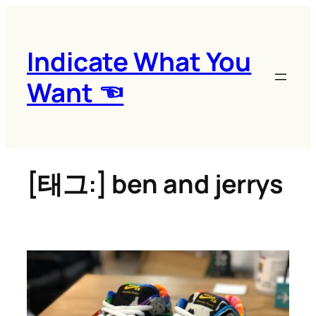
콘
텐
츠
Indicate What You
로
Want ☜
바
로
가
기
[태그:]
ben and jerrys