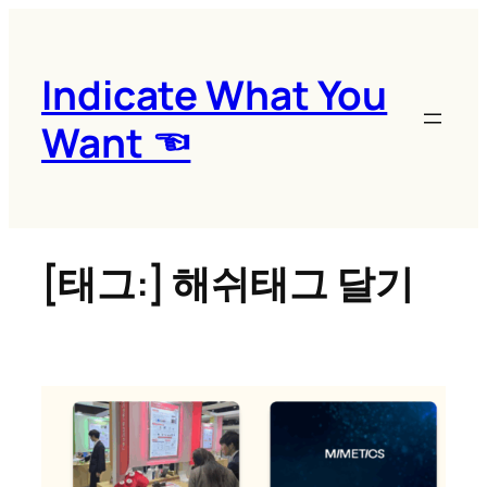
콘
텐
츠
Indicate What You
로
Want ☜
바
로
가
기
[태그:]
해쉬태그 달기