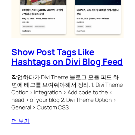
Show Post Tags Like
Hashtags on Divi Blog Feed
작업하다가 Divi Theme 블로그 모듈 피드 화
면에 태그를 보여줘야해서 정리. 1. Divi Theme
Option > Integration > Add code to the <
head > of your blog 2. Divi Theme Option >
General > Custom CSS
더 보기