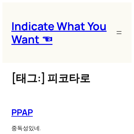
콘
텐
츠
Indicate What You
로
Want ☜
바
로
가
기
[태그:]
피코타로
PPAP
중독성있네.