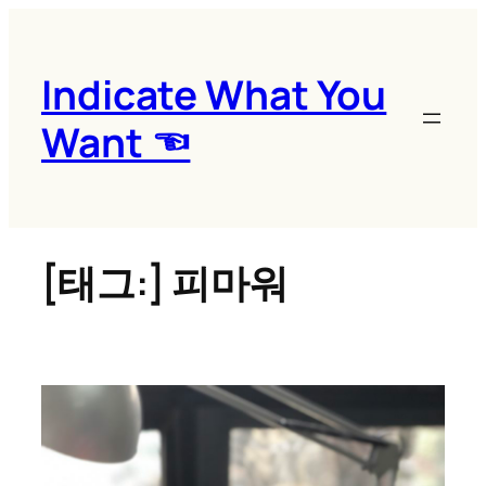
콘
텐
츠
Indicate What You
로
Want ☜
바
로
가
기
[태그:]
피마워