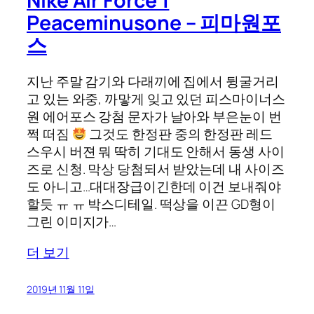
Nike Air Force 1
Peaceminusone – 피마원포
스
지난 주말 감기와 다래끼에 집에서 뒹굴거리
고 있는 와중, 까맣게 잊고 있던 피스마이너스
원 에어포스 강첨 문자가 날아와 부은눈이 번
쩍 떠짐
그것도 한정판 중의 한정판 레드
스우시 버젼 뭐 딱히 기대도 안해서 동생 사이
즈로 신청. 막상 당첨되서 받았는데 내 사이즈
도 아니고…대대장급이긴한데 이건 보내줘야
할듯 ㅠ ㅠ 박스디테일. 떡상을 이끈 GD형이
그린 이미지가…
더 보기
2019년 11월 11일