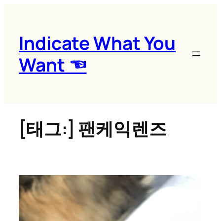
콘
텐
츠
Indicate What You
로
Want ☜
바
로
가
기
[태그:]
팬케익렌즈