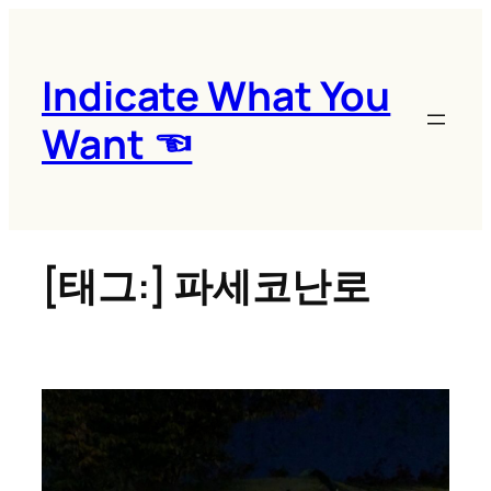
콘
텐
츠
Indicate What You
로
Want ☜
바
로
가
기
[태그:]
파세코난로