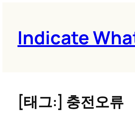
콘
텐
츠
Indicate Wha
로
바
로
가
기
[태그:]
충전오류