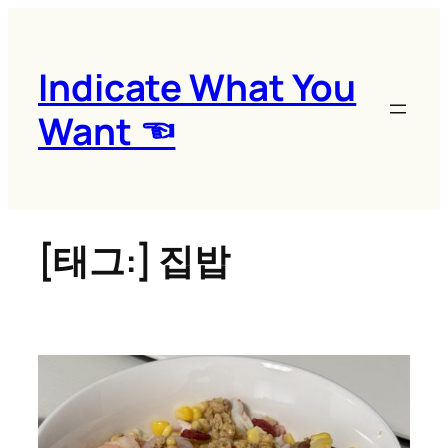
콘
텐
츠
Indicate What You
로
Want ☜
바
로
가
기
[태그:]
집밥