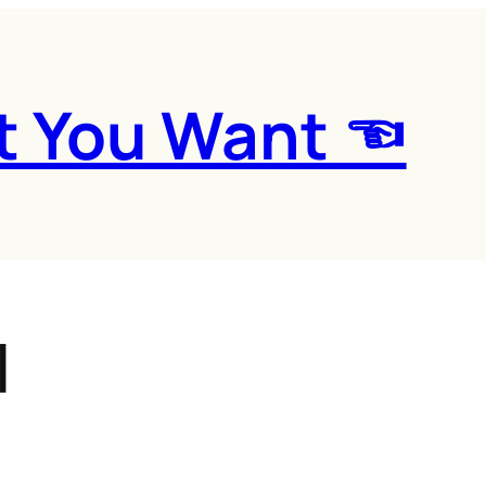
t You Want ☜
이