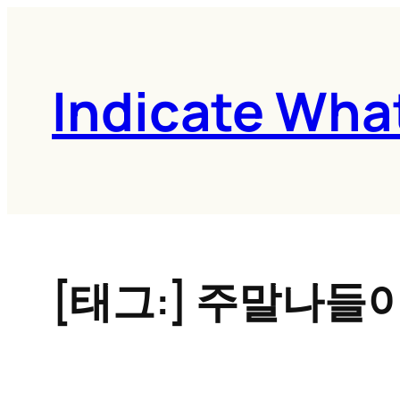
콘
텐
츠
Indicate Wha
로
바
로
가
기
[태그:]
주말나들