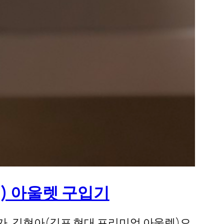
in) 아울렛 구입기
. 김현아(김포 현대 프리미엄 아울렛)으