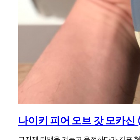
나이키 피어 오브 갓 모카신 (NI
그저께 티맵을 켜놓고 운전하다가 김포 현