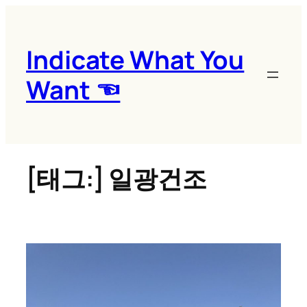
콘
텐
츠
Indicate What You
로
Want ☜
바
로
가
기
[태그:]
일광건조