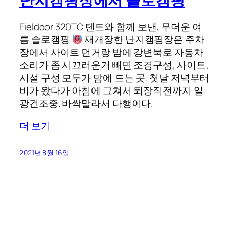
난지캠핑장에서 솔로캠핑
Fieldoor 320TC 텐트와 함께 보낸, 무더운 여
름 솔로캠핑
재개장한 난지캠핑장은 주차
장에서 사이트 먼거랑 밤에 강변북로 자동차
소리가 좀 시끄러운거 빼면 조경구성, 사이트,
시설 구성 모두가 맘에 드는 곳. 첫날 저녁부터
비가 왔다가 아침에 그쳐서 퇴장직전까지 일
광건조중. 바싹말라서 다행이다.
더 보기
2021년 8월 16일