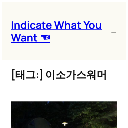
콘
텐
츠
Indicate What You
로
Want ☜
바
로
가
기
[태그:]
이소가스워머