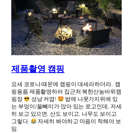
제품촬영 캠핑
요새 코로나 때문에 캠핑이 대세라하더라.. 캠
핑용품 제품촬영하러 집근처 북한산농바위캠
핑장
성냥 커엽!
밤에 나뭇가지위에 있
는 부엉이/올빼미가 앉아 있는 로고인데, 자세
히 보고 있으면, 산도 보이고, 나무도 보이고
그렇다.
자세히 봐야하고 마음이 착해야 보
임.