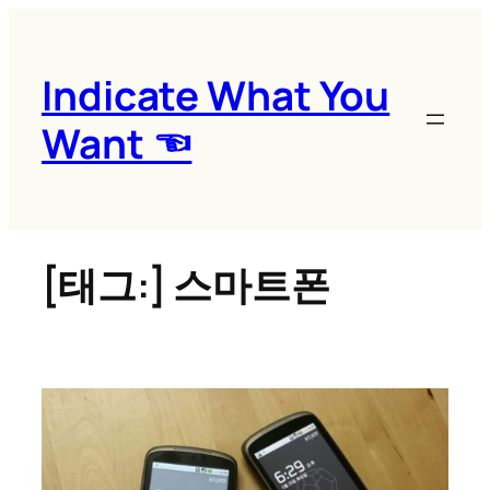
콘
텐
츠
Indicate What You
로
Want ☜
바
로
가
기
[태그:]
스마트폰