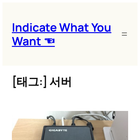
콘
텐
츠
Indicate What You
로
Want ☜
바
로
가
기
[태그:]
서버