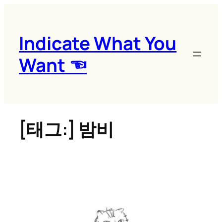
콘
텐
츠
Indicate What You
로
Want ☜
바
로
가
기
[태그:]
밤비