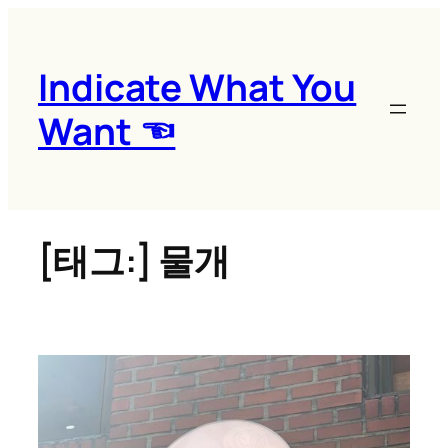
콘
텐
츠
Indicate What You
로
Want ☜
바
로
가
기
[태그:]
물개