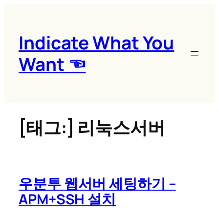
콘
텐
츠
Indicate What You
로
Want ☜
바
로
가
기
[태그:]
리눅스서버
우분투 웹서버 세팅하기 –
APM+SSH 설치