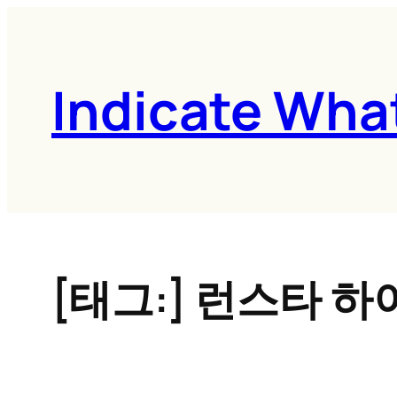
콘
텐
츠
Indicate Wha
로
바
로
가
기
[태그:]
런스타 하