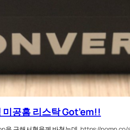
공홈 리스탁 Got’em!!
을 구해서혈육께 바쳤는데. https://nomp.co/a