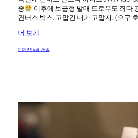
중
이후에 보급형 발매 드로우도 죄다 
컨버스 박스. 고맙긴 내가 고맙지. (으구 호구
더 보기
2020년 4월 25일