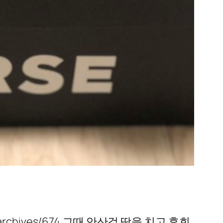
rchives/674 그때 안산걸 땅을 치고 후회