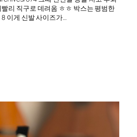
재빨리 직구로 데려옴 ㅎㅎ 박스는 평범한
는 8 이게 신발 사이즈가…