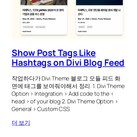
Show Post Tags Like
Hashtags on Divi Blog Feed
작업하다가 Divi Theme 블로그 모듈 피드 화
면에 태그를 보여줘야해서 정리. 1. Divi Theme
Option > Integration > Add code to the <
head > of your blog 2. Divi Theme Option >
General > Custom CSS
더 보기